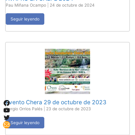
Pau Miñana Ocampo
|
24 de octubre de 2024
Seguir leyendo
Facebook
Evento Chera 29 de octubre de 2023
YouTube
Sergio Orrios Palés
|
23 de octubre de 2023
Twitter
Mail
Seguir leyendo