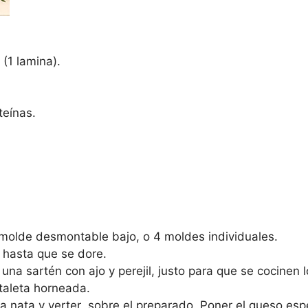
 (1 lamina).
teínas.
 molde desmontable bajo, o 4 moldes individuales.
 hasta que se dore.
 una sartén con ajo y perejil, justo para que se cocinen 
artaleta horneada.
a nata y verter sobre el preparado. Poner el queso espe