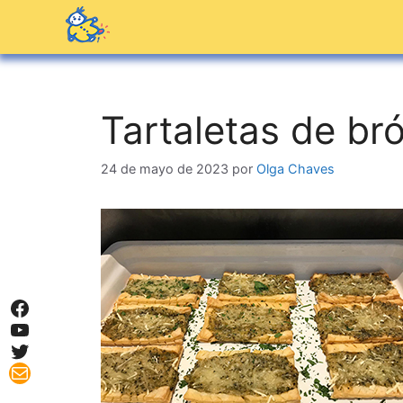
Saltar
al
contenido
Tartaletas de bró
24 de mayo de 2023
por
Olga Chaves
Facebook
YouTube
Twitter
Mail